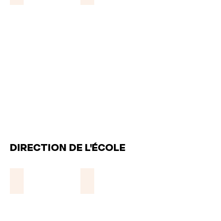
DIRECTION DE L'ÉCOLE
Alix Moreau
Mara Hayes-Dancause