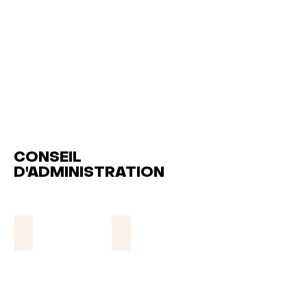
CONSEIL
D'ADMINISTRATION
Josianne Seyer
Donna Hein Moreau