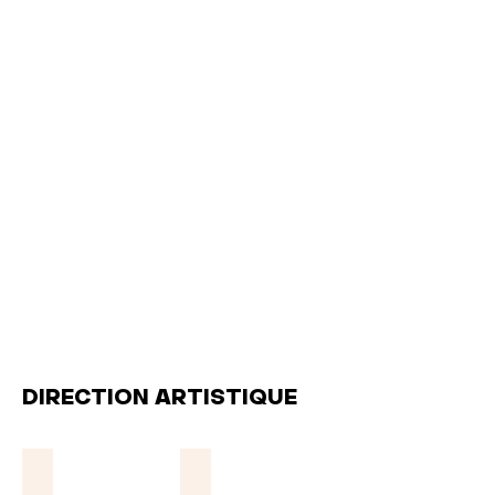
DIRECTION ARTISTIQUE
Natania Lemieux
Camille Labrèche