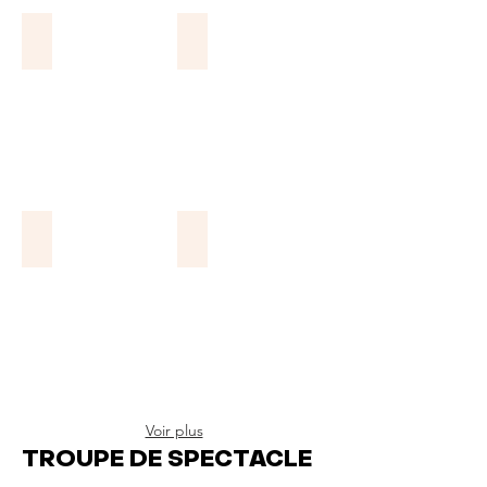
Mara Hayes-Dancause
Anne-Marie Presne
Jeanne Paradis
Nicole Rodrigues
Voir plus
TROUPE DE SPECTACLE