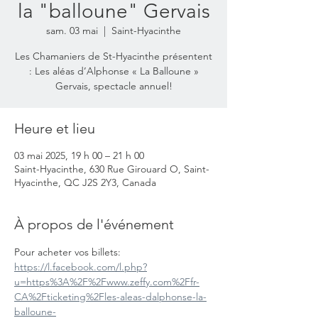
la "balloune" Gervais
sam. 03 mai
  |  
Saint-Hyacinthe
Les Chamaniers de St-Hyacinthe présentent
: Les aléas d’Alphonse « La Balloune »
Gervais, spectacle annuel!
Heure et lieu
03 mai 2025, 19 h 00 – 21 h 00
Saint-Hyacinthe, 630 Rue Girouard O, Saint-
Hyacinthe, QC J2S 2Y3, Canada
À propos de l'événement
Pour acheter vos billets: 
https://l.facebook.com/l.php?
u=https%3A%2F%2Fwww.zeffy.com%2Ffr-
CA%2Fticketing%2Fles-aleas-dalphonse-la-
balloune-