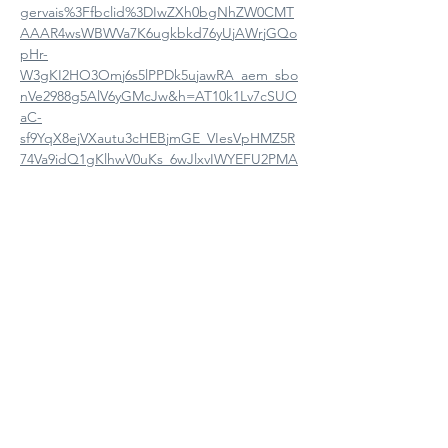
gervais%3Ffbclid%3DIwZXh0bgNhZW0CMT
AAAR4wsWBWVa7K6ugkbkd76yUjAWrjGQo
pHr-
W3gKI2HO3Omj6s5lPPDk5ujawRA_aem_sbo
nVe2988g5AlV6yGMcJw&h=AT10k1Lv7cSUO
aC-
sf9YqX8ejVXautu3cHEBjmGE_VIesVpHMZ5R
74Va9idQ1gKlhwV0uKs_6wJlxvIWYEFU2PMA
XgNdYTXtzoOwrVULaVOHoG1JMJe8b5oL-
Cr_63TkBzg
Partager cet événement